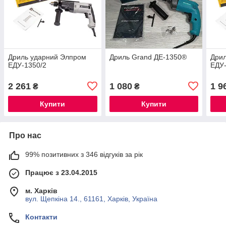
Дриль ударний Элпром
Дриль Grand ДЕ-1350®
Дри
ЕДУ-1350/2
ЕДУ-
2 261
1 080
1 9
₴
₴
Купити
Купити
Про нас
99% позитивних з 346 відгуків за рік
Працює з 23.04.2015
м. Харків
вул. Щепкіна 14., 61161, Харків, Україна
Контакти