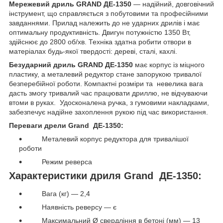
Мережевий дриль GRAND ДЕ-1350
— надійний, довговічний
інструмент, що справляється з побутовими та професійними
завданнями. Прилад належить до не ударних дрилів і має
оптимальну продуктивність. Двигун потужністю 1350 Вт,
здійснює до 2800 об/хв. Техніка здатна робити отвори в
матеріалах будь-якої твердості: дереві, сталі, кахлі.
Безударний дриль GRAND ДЕ-1350
має корпус із міцного
пластику, а металевий редуктор стане запорукою тривалої
безперебійної роботи. Компактні розміри та невелика вага
дасть змогу тривалий час працювати дриллю, не відчуваючи
втоми в руках. Удосконалена ручка, з гумовими накладками,
забезпечує надійне захоплення рукою під час використання.
Переваги дрели Grand ДЕ-1350:
Металевий корпус редуктора для тривалішої
роботи
Режим реверса
Характеристики дриля Grand ДЕ-1350:
Вага (кг) — 2,4
Наявність реверсу — є
Максимальний Ø свердління в бетоні (мм) — 13