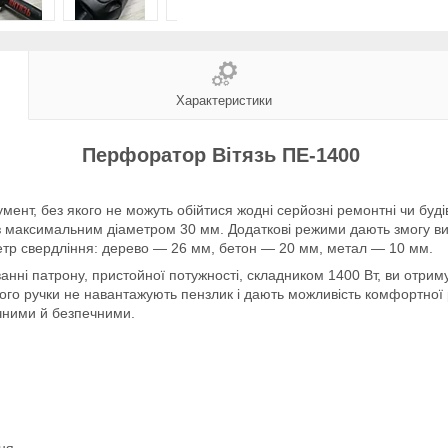
Характеристики
Перфоратор Вітязь ПЕ-1400
ент, без якого не можуть обійтися жодні серйозні ремонтні чи буді
и з максимальним діаметром 30 мм. Додаткові режими дають змогу в
етр свердління: дерево — 26 мм, бетон — 20 мм, метал — 10 мм.
нні патрону, пристойної потужності, складником 1400 Вт, ви отриму
 його ручки не навантажують пензлик і дають можливість комфортної
чними й безпечними.
ня