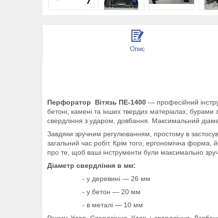
Опис
Перфоратор Вітязь ПЕ-1400
— професійний інструм
бетоні, камені та інших твердих матеріалах, бурам
свердління з ударом, довбання. Максимальний діам
Завдяки зручним регулюванням, простому в застосува
загальний час робіт. Крім того, ергономічна форма,
про те, щоб ваші інструменти були максимально зру
Діаметр свердління в мм:
- у деревині — 26 мм
- у бетон — 20 мм
- в металі — 10 мм
Режим-Удар. Свердління, Удар + свердління, Довбан