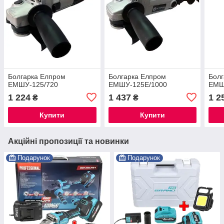
Болгарка Елпром
Болгарка Елпром
Болг
ЕМШУ-125/720
ЕМШУ-125Е/1000
ЕМШ
1 224
1 437
1 2
₴
₴
Купити
Купити
Акційні пропозиції та новинки
Подарунок
Подарунок