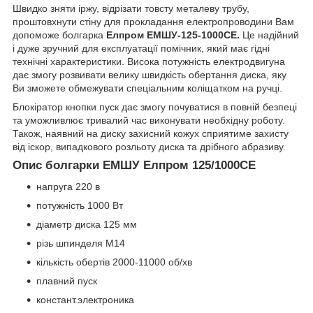
Швидко зняти іржу, відрізати товсту металеву трубу,
проштовхнути стіну для прокладання електропроводини Вам
допоможе болгарка
Елпром ЕМШУ-125-1000СE.
Це надійний
і дуже зручний для експлуатації помічник, який має гідні
технічні характеристики. Висока потужність електродвигуна
дає змогу розвивати велику швидкість обертання диска, яку
Ви зможете обмежувати спеціальним коліщатком на ручці.
Блокіратор кнопки пуск дає змогу почуватися в повній безпеці
та уможливлює тривалий час виконувати необхідну роботу.
Також, наявний на диску захисний кожух сприятиме захисту
від іскор, випадкового розльоту диска та дрібного абразиву.
Опис болгарки ЕМШУ Елпром 125/1000СЕ
напруга 220 в
потужність 1000 Вт
діаметр диска 125 мм
різь шпинделя М14
кількість обертів 2000-11000 об/хв
плавний пуск
констант.электроника