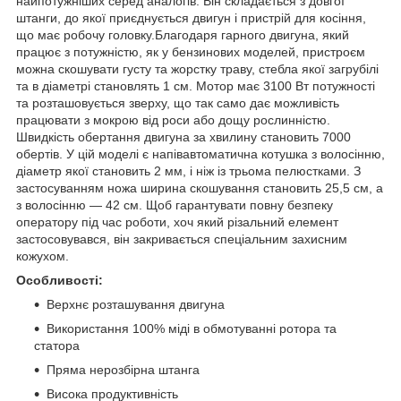
найпотужніших серед аналогів. Він складається з довгої
штанги, до якої приєднується двигун і пристрій для косіння,
що має робочу головку.Благодаря гарного двигуна, який
працює з потужністю, як у бензинових моделей, пристроєм
можна скошувати густу та жорстку траву, стебла якої загрубілі
та в діаметрі становлять 1 см. Мотор має 3100 Вт потужності
та розташовується зверху, що так само дає можливість
працювати з мокрою від роси або дощу рослинністю.
Швидкість обертання двигуна за хвилину становить 7000
обертів. У цій моделі є напівавтоматична котушка з волосінню,
діаметр якої становить 2 мм, і ніж із трьома пелюстками. З
застосуванням ножа ширина скошування становить 25,5 см, а
з волосінню — 42 см. Щоб гарантувати повну безпеку
оператору під час роботи, хоч який різальний елемент
застосовувався, він закривається спеціальним захисним
кожухом.
Особливості:
Верхнє розташування двигуна
Використання 100% міді в обмотуванні ротора та
статора
Пряма нерозбірна штанга
Висока продуктивність