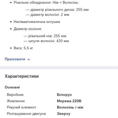
Різальне обладнання: Ніж + Волосінь:
― діаметр різального диска: 255 мм
― діаметр волосіні: 2 мм
Напівавтоматична котушка
Діаметр косіння:
― різальний ніж: 255 мм
― шпуля волосіні: 420 мм
Вага: 5,5 кг
Приховати
Характеристики
Основні
Виробник
Білорус
Живлення
Мережа 220В
Ріжучий елемент
Волосінь і ніж
Розташування двигуна
Зверху