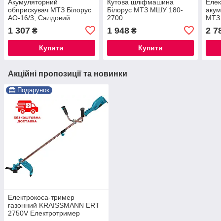
Акумуляторний
Кутова шліфмашина
Елек
обприскувач МТЗ Білорус
Білорус МТЗ МШУ 180-
акум
АО-16/3, Салдовий
2700
МТЗ
електричний
1 307
1 948
2 7
₴
₴
обприскувач® ⭐⭐⭐⭐⭐
Купити
Купити
Акційні пропозиції та новинки
Подарунок
Електрокоса-тример
газонний KRAISSMANN ERT
2750V Електротример
(розбірний вал)