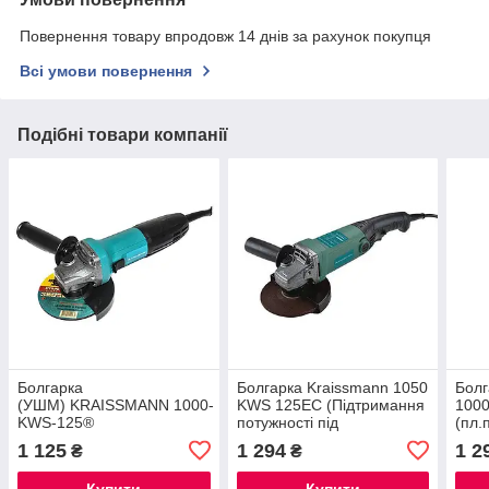
Повернення товару впродовж 14 днів за рахунок покупця
Всі умови повернення
Подібні товари компанії
Болгарка
Болгарка Kraissmann 1050
Бол
(УШМ) KRAISSMANN 1000-
KWS 125EC (Підтримання
100
KWS-125®
потужності під
(пл.
навантаженням)®
обер
1 125
1 294
1 2
₴
₴
Купити
Купити