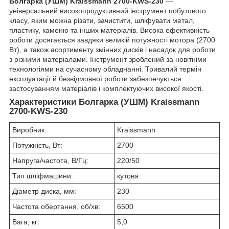
Болгарка (УШМ) Kraissmann 2700-KWS-230
—
універсальний високопродуктивний інструмент побутового
класу, яким можна різати, зачистити, шліфувати метал,
пластику, каменю та інших матеріалів. Висока ефективність
роботи досягається завдяки великій потужності мотора (2700
Вт), а також асортименту змінних дисків і насадок для роботи
з різними матеріалами. Інструмент зроблений за новітніми
технологіями на сучасному обладнанні. Тривалий термін
експлуатації й безвідмовної роботи забезпечується
застосуванням матеріалів і комплектуючих високої якості.
Характеристики Болгарка (УШМ) Kraissmann
2700-KWS-230
Виробник:
Kraissmann
Потужність, Вт:
2700
Напруга/частота, В/Гц:
220/50
Тип шліфмашини:
кутова
Діаметр диска, мм:
230
Частота обертання, об/хв:
6500
Вага, кг:
5,0