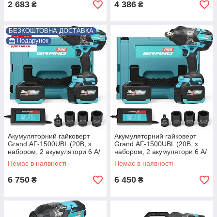
2 683
4 386
₴
₴
БЕЗКОШТОВНА ДОСТАВКА
Подарунок
Акумуляторний гайковерт
Акумуляторний гайковерт
Grand АГ-1500UBL (20В, з
Grand АГ-1500UBL (20В, з
набором, 2 акумулятори 6 А/
набором, 2 акумулятори 6 А/
год. КЕЙС, ЧЕХІЯ) ®
год. КЕЙС, ЧЕХІЯ)
Немає в наявності
Немає в наявності
6 750
6 450
₴
₴