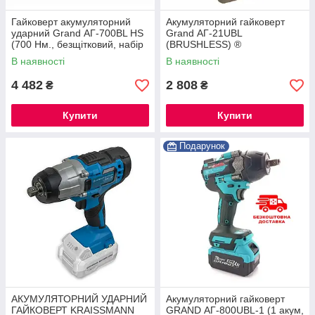
Гайковерт акумуляторний
Акумуляторний гайковерт
ударний Grand АГ-700BL HS
Grand АГ-21UBL
(700 Нм., безщітковий, набір
(BRUSHLESS) ®
головок, АКБ 4А·год., 20 В)
В наявності
В наявності
4 482
2 808
₴
₴
Купити
Купити
Подарунок
АКУМУЛЯТОРНИЙ УДАРНИЙ
Акумуляторний гайковерт
ГАЙКОВЕРТ KRAISSMANN
GRAND АГ-800UBL-1 (1 акум,