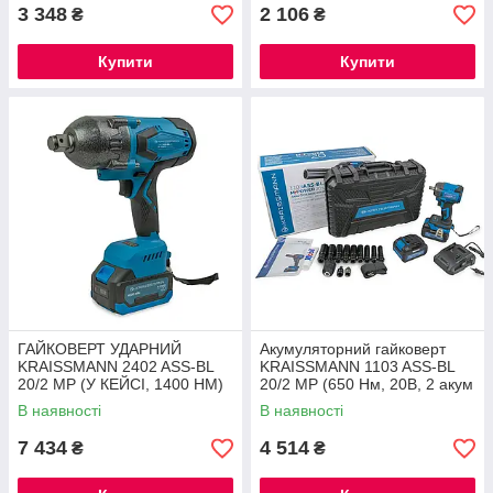
3 348
2 106
₴
₴
Купити
Купити
ГАЙКОВЕРТ УДАРНИЙ
Акумуляторний гайковерт
KRAISSMANN 2402 ASS-BL
KRAISSMANN 1103 ASS-BL
20/2 MP (У КЕЙСІ, 1400 НМ)
20/2 MP (650 Нм, 20В, 2 акум
®
4А/г. КЕЙС, НІМЕЧЧИНА) ®
В наявності
В наявності
7 434
4 514
₴
₴