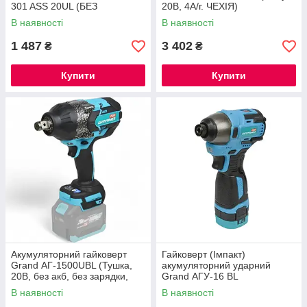
301 ASS 20UL (БЕЗ
20В, 4А/г. ЧЕХІЯ)
АКУМУЛЯТОРА І
В наявності
В наявності
ЗАРЯДНОГО СТРІЙСТВА)®
1 487
3 402
₴
₴
Купити
Купити
Акумуляторний гайковерт
Гайковерт (Імпакт)
Grand АГ-1500UBL (Тушка,
акумуляторний ударний
20В, без акб, без зарядки,
Grand АГУ-16 BL
ЧЕХІЯ) ®
(безщітковий, 120 Нм) ®
В наявності
В наявності