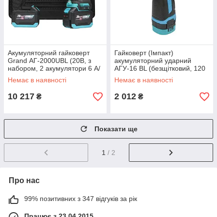
Акумуляторний гайковерт
Гайковерт (Імпакт)
Grand АГ-2000UBL (20В, з
акумуляторний ударний
набором, 2 акумулятори 6 А/
АГУ-16 BL (безщітковий, 120
год. КЕЙС, ЧЕХІЯ)
Нм)
Немає в наявності
Немає в наявності
10 217
2 012
₴
₴
Показати ще
1
/ 2
Про нас
99% позитивних з 347 відгуків за рік
Працює з 23.04.2015