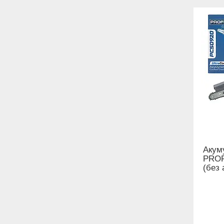
Акум
PROF
(без 