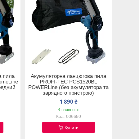
а пила
Акумуляторна ланцюгова пила
omeLine
PROFI-TEC PCS1520BL
арядний
POWERLine (без акумулятора та
зарядного пристрою)
1 890 ₴
В наявності
006650
Купити