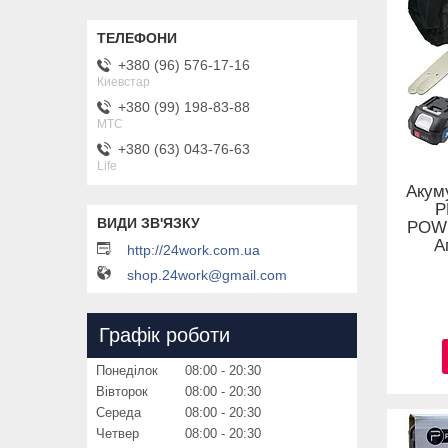
+380 (96) 576-17-16
Киевстар
+380 (99) 198-83-88
MTC
+380 (63) 043-76-63
Life
Акум
P
POWE
А
http://24work.com.ua
shop.24work@gmail.com
Графік роботи
Понеділок
08:00
20:30
Вівторок
08:00
20:30
Середа
08:00
20:30
Четвер
08:00
20:30