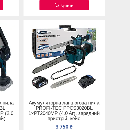
Купити
а пила
Акумуляторна ланцюгова пила
BL
PROFI-TEC PPCS3020BL
 (2.0
1×PT2040MP (4.0 Aг), зарядний
ій)
пристрій, кейс
3 750 ₴