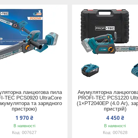
уляторна ланцюгова пила
Акумуляторна ланцюгов
I-TEC PCS0920 UltraCore
PROFI-TEC PCS1220 Ult
акумулятора та зарядного
(1×PT2040EP (4.0 Аг), з
пристрою)
пристрій)
1 970 ₴
4 450 ₴
В наявності
В наявності
007627
007628