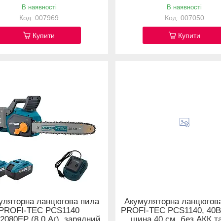
В наявності
В наявності
007969
007050
Купити
Купити
уляторна ланцюгова пила
Акумуляторна ланцюгов
PROFI-TEC PCS1140
PROFI-TEC PCS1140, 40В
2080EP (8.0 Аг), зарядний
шина 40 см, без АКК т