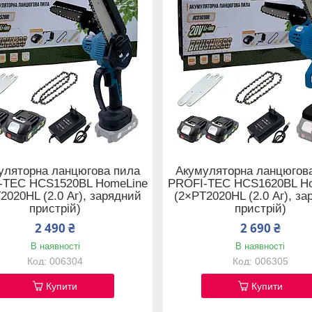
уляторна ланцюгова пила
Акумуляторна ланцюгов
-TEC HCS1520BL HomeLine
PROFI-TEC HCS1620BL H
2020HL (2.0 Аг), зарядний
(2×PT2020HL (2.0 Аг), з
пристрій)
пристрій)
2 490 ₴
2 690 ₴
В наявності
В наявності
006304
006305
Купити
Купити