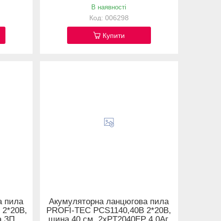
В наявності
006298
Купити
а пила
Акумуляторна ланцюгова пила
 2*20В,
PROFI-TEC PCS1140,40В 2*20В,
а ЗП,
шина 40 см, 2хPT2040EP 4.0Аг,