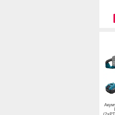
Акум
(2×PT