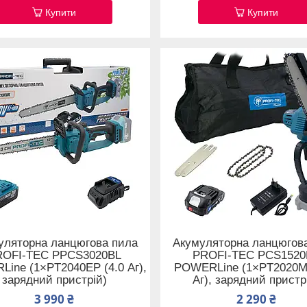
Купити
Купити
уляторна ланцюгова пила
Акумуляторна ланцюгов
ROFI-TEC PPCS3020BL
PROFI-TEC PCS1520
ine (1×PT2040EP (4.0 Аг),
POWERLine (1×PT2020MP
зарядний пристрій)
Аг), зарядний пристр
3 990 ₴
2 290 ₴