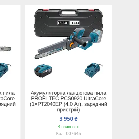
а пила
Акумуляторна ланцюгова пила
raCore
PROFI-TEC PCS0920 UltraCore
арядний
(1×PT2040EP (4.0 Аг), зарядний
пристрій)
3 950 ₴
В наявності
007645