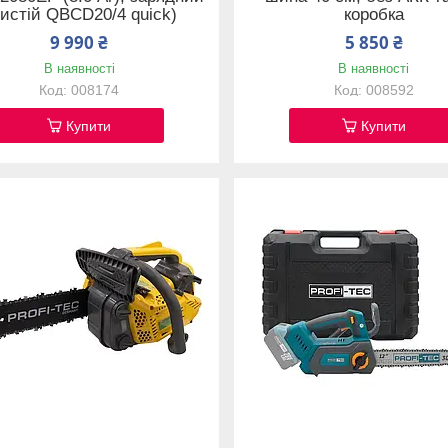
истій QBCD20/4 quick)
коробка
9 990 ₴
5 850 ₴
В наявності
В наявності
008174
008592
Купити
Купити