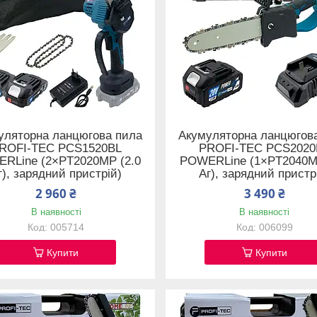
уляторна ланцюгова пила
Акумуляторна ланцюгов
ROFI-TEC PCS1520BL
PROFI-TEC PCS2020
RLine (2×PT2020MP (2.0
POWERLine (1×PT2040MP
г), зарядний пристрій)
Аг), зарядний пристр
2 960 ₴
3 490 ₴
В наявності
В наявності
005714
006099
Купити
Купити