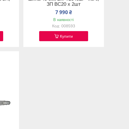
ЗП BC20 х 2шт
7 990 ₴
В наявності
008593
Купити