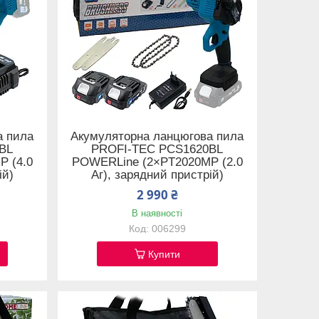
а пила
Акумуляторна ланцюгова пила
BL
PROFI-TEC PCS1620BL
 (4.0
POWERLine (2×PT2020MP (2.0
ій)
Аг), зарядний пристрій)
2 990 ₴
В наявності
006299
Купити