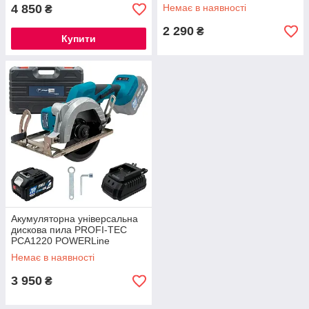
акумулятора та зарядного
4 850
Немає в наявності
₴
пристрою)
2 290
₴
Купити
Акумуляторна універсальна
дискова пила PROFI-TEC
PCA1220 POWERLine
(1×PT2040EP (4.0 Аг),
Немає в наявності
зарядний пристрій)
3 950
₴