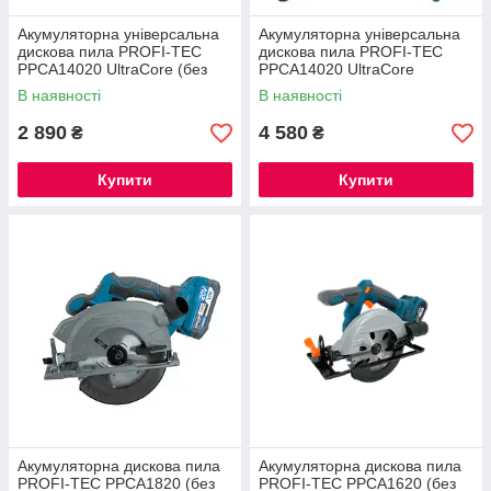
Акумуляторна універсальна
Акумуляторна універсальна
дискова пила PROFI-TEC
дискова пила PROFI-TEC
PPCA14020 UltraCore (без
PPCA14020 UltraCore
акумулятора та зарядного
(1×PT2040VX (4.0 Аг),
В наявності
В наявності
пристрою)
зарядний пристрій)
2 890
4 580
₴
₴
Купити
Купити
Акумуляторна дискова пила
Акумуляторна дискова пила
PROFI-TEC PPCA1820 (без
PROFI-TEC PPCA1620 (без