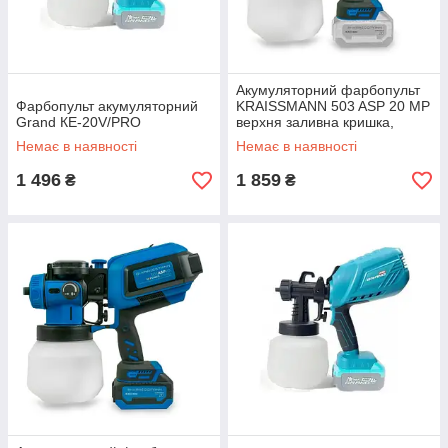
Акумуляторний фарбопульт
Фарбопульт акумуляторний
KRAISSMANN 503 ASP 20 MP
Grand КЕ-20V/PRO
верхня заливна кришка,
професійне LED-
Немає в наявності
Немає в наявності
підсвічування (без
акумулятора та ЗП) ®
1 496
1 859
₴
₴