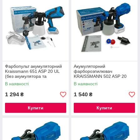
Фарбопульт акумуляторний
Акумуляторний
Kraissmann 651 ASP 20 UL
фарборозпилювач
(без акумулятора та
KRAISSMANN 502 ASP 20
зарядного) ®
(без АКБ та ЗУ) ®
В наявності
В наявності
1 294
1 540
₴
₴
Купити
Купити