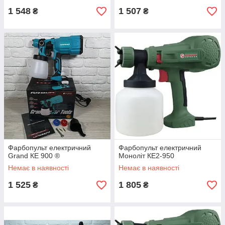
1 548
1 507
₴
₴
Фарбопульт електричний
Фарбопульт електричний
Grand КЕ 900 ®
Моноліт КЕ2-950
Немає в наявності
Немає в наявності
1 525
1 805
₴
₴