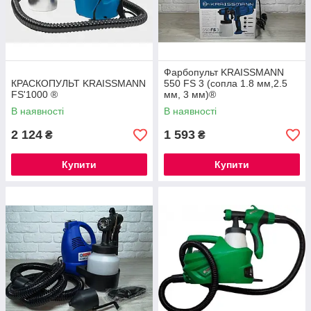
Фарбопульт KRAISSMANN
КРАСКОПУЛЬТ KRAISSMANN
550 FS 3 (сопла 1.8 мм,2.5
FS'1000 ®
мм, 3 мм)®
В наявності
В наявності
2 124
1 593
₴
₴
Купити
Купити