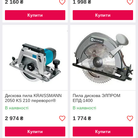
2 160
1 998
₴
₴
Купити
Купити
Дискова пила KRAISSMANN
Пила дискова ЭЛПРОМ
2050 KS 210 переворот®
ЕПД-1400
В наявності
В наявності
2 974
1 774
₴
₴
Купити
Купити