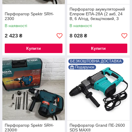
Перфоратор акумуляторний
Перфоратор Spektr SRH-
Елпром ЕПА-28А (2 акб, 24
2300
В, 6 А/год, безщітковий, 3
режими, реверс) ®
В наявності
В наявності
2 423
8 028
₴
₴
Купити
Купити
БЕЗКОШТОВНА ДОСТАВКА
Подарунок
Перфоратор Spektr SRH-
Перфоратор Grand ПЕ-2600
2300®
SDS MAX®