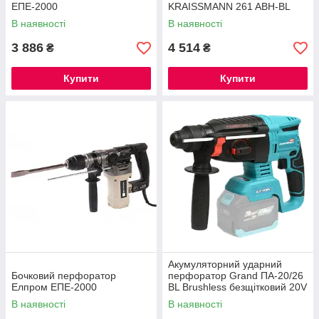
ЕПЕ-2000
KRAISSMANN 261 ABH-BL
20/2 MP (M-POWER SERIES
В наявності
В наявності
20) ®
3 886
4 514
₴
₴
Купити
Купити
Акумуляторний ударний
Бочковий перфоратор
перфоратор Grand ПА-20/26
Елпром ЕПЕ-2000
BL Brushless безщітковий 20V
2Дж (каркас) в коробці ®
В наявності
В наявності