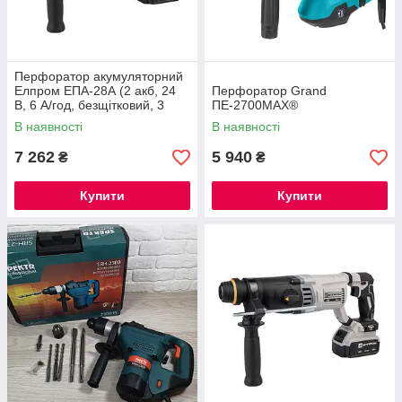
Перфоратор акумуляторний
Елпром ЕПА-28А (2 акб, 24
Перфоратор Grand
В, 6 А/год, безщітковий, 3
ПЕ-2700MAX®
режими, реверс)
В наявності
В наявності
7 262
5 940
₴
₴
Купити
Купити