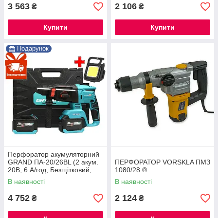
3 563
2 106
₴
₴
Купити
Купити
Подарунок
Перфоратор акумуляторний
GRAND ПА-20/26BL (2 акум.
ПЕРФОРАТОР VORSKLA ПМЗ
20В, 6 А/год, Безщітковий,
1080/28 ®
ЧЕХІЯ)
В наявності
В наявності
4 752
2 124
₴
₴