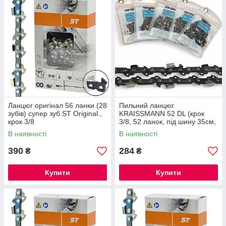
Ланцюг оригінал 56 ланки (28
Пильний ланцюг
зубів) супер зуб ST Original.,
KRAISSMANN 52 DL (крок
крок 3/8
3/8, 52 ланок, під шину 35см,
супер-зуб)
В наявності
В наявності
390
284
₴
₴
Купити
Купити