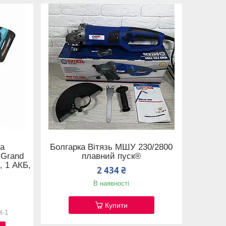
ва
Болгарка Вітязь МШУ 230/2800
 Grand
плавний пуск®
, 1 АКБ,
2 434 ₴
В наявності
Купити
H-1