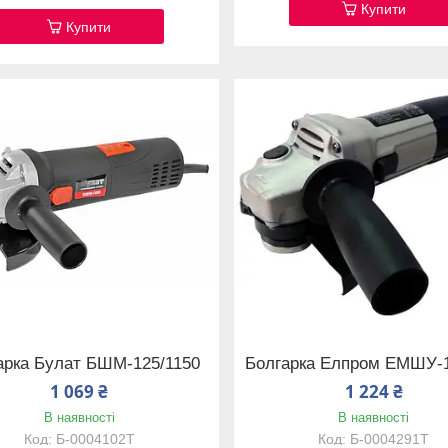
Купити
Купити
арка Булат БШМ-125/1150
Болгарка Елпром ЕМШУ-1
1 069 ₴
1 224 ₴
В наявності
В наявності
Б-0004102T
Б-0004291T