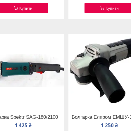
Купити
Купити
арка Spektr SAG-180/2100
Болгарка Елпром ЕМШУ-1
1 425 ₴
1 250 ₴