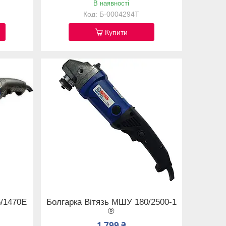
В наявності
Б-0004294T
Купити
5/1470Е
Болгарка Вітязь МШУ 180/2500-1
®
1 799 ₴