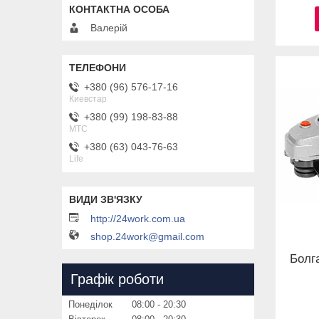
Валерій
+380 (96) 576-17-16
Киевстар
+380 (99) 198-83-88
MTC
+380 (63) 043-76-63
Life
http://24work.com.ua
shop.24work@gmail.com
Болг
Графік роботи
Понеділок
08:00
20:30