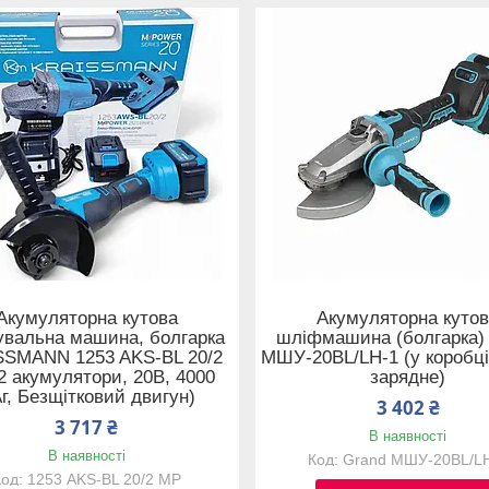
Акумуляторна кутова
Акумуляторна куто
вальна машина, болгарка
шліфмашина (болгарка)
SSMANN 1253 AKS-BL 20/2
МШУ-20BL/LH-1 (у коробці
2 акумулятори, 20В, 4000
зарядне)
г, Безщітковий двигун)
3 402 ₴
3 717 ₴
В наявності
В наявності
Grand МШУ-20BL/L
1253 AKS-BL 20/2 MP