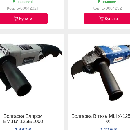
В наявності
В наявності
Б-0004202T
Б-0004292T
Купити
Купити
Болгарка Елпром
Болгарка Вітязь МШУ-12
ЕМШУ-125Е/1000
®
1 437 ₴
1 216 ₴