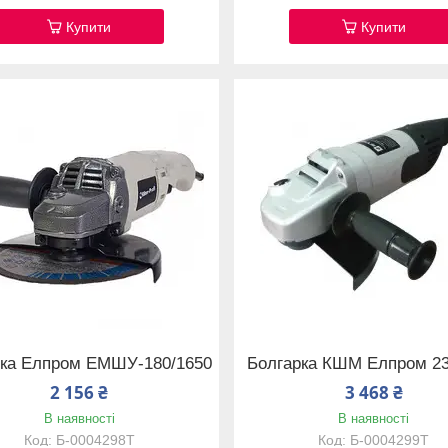
Купити
Купити
рка Елпром ЕМШУ-180/1650
Болгарка КШМ Елпром 23
2 156 ₴
3 468 ₴
В наявності
В наявності
Б-0004298T
Б-0004299T