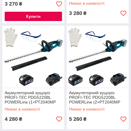
акумулятора та зарядного
3 270
Немає в наявності
₴
пристрою)
3 280
₴
Купити
Акумуляторний кущоріз
Акумуляторний кущоріз
PROFI-TEC PDG5220BL
PROFI-TEC PDG5220BL
POWERLine (1×PT2040MP
POWERLine (2×PT2040MP
(4.0 Аг), зарядний пристрій)
(4.0 Аг), зарядний пристрій)
Немає в наявності
Немає в наявності
4 280
5 260
₴
₴