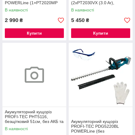
POWERLine (1×PT2020MP
(2хPT2030VX (3.0 Aг),
(2.0 Aг), зарядний пристрій)
зарядний пристрій
В наявності
В наявності
2 990
5 450
₴
₴
Купити
Купити
Акумуляторний кущоріз
PROFI-TEC PHT5116,
безщітковий 51см, без АКБ та
Акумуляторний кущоріз
ЗП, Коробка
PROFI-TEC PDG5220BL
В наявності
POWERLine (без