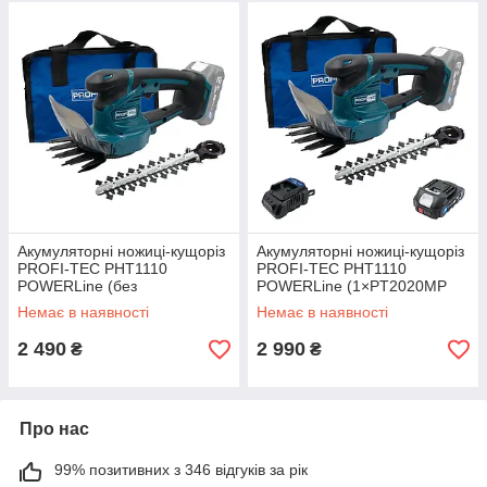
Акумуляторні ножиці-кущоріз
Акумуляторні ножиці-кущоріз
PROFI-TEC PHT1110
PROFI-TEC PHT1110
POWERLine (без
POWERLine (1×PT2020MP
акумулятора та зарядного
(2.0 Aг), зарядний пристрій)
Немає в наявності
Немає в наявності
пристрою)
2 490
2 990
₴
₴
Про нас
99% позитивних з 346 відгуків за рік