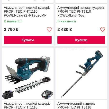
Акумуляторні ножиці-кущоріз
Акумуляторні ножиці-кущоріз
PROFI-TEC PHT1110
PROFI-TEC PHT1110
POWERLine (2×PT2020MP
POWERLine (без
(2.0 Aг), зарядний пристрій)
акумулятора та зарядного
В наявності
В наявності
пристрою)
3 760
2 430
₴
₴
Купити
Купити
Акумуляторні ножиці-кущоріз
Акумуляторний кущоріз
PROFI-TEC PHT1110
PROFI-TEC PHT5116