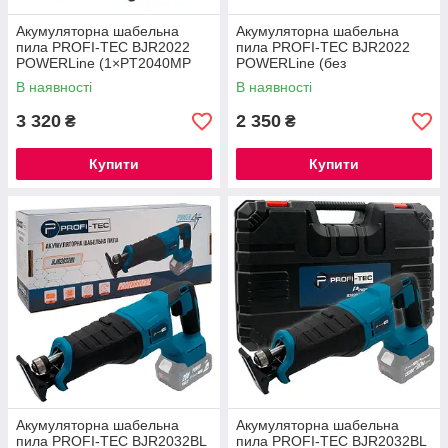
Акумуляторна шабельна
Акумуляторна шабельна
пила PROFI-TEC BJR2022
пила PROFI-TEC BJR2022
POWERLine (1×PT2040MP
POWERLine (без
(4.0 Аг), зарядний пристрій)
акумулятора та зарядного
В наявності
В наявності
пристрою)
3 320
2 350
₴
₴
Купити
Купити
Акумуляторна шабельна
Акумуляторна шабельна
пила PROFI-TEC BJR2032BL
пила PROFI-TEC BJR2032BL