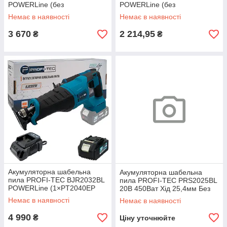
POWERLine (без
POWERLine (без
акумулятора та зарядного
акумулятора та зарядного
Немає в наявності
Немає в наявності
пристрою)
пристрою)
3 670
2 214,95
₴
₴
Акумуляторна шабельна
Акумуляторна шабельна
пила PROFI-TEC BJR2032BL
пила PROFI-TEC PRS2025BL
POWERLine (1×PT2040EP
20В 450Ват Хід 25,4мм Без
(4.0 Аг), зарядний пристрій)
Акб та ЗП
Немає в наявності
Немає в наявності
4 990
₴
Ціну уточнюйте