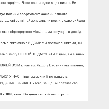
жня гордість! Якщо хоч на одне з цих питань Ви
зує повний асортимент бажань Клієнта:
едставлені сотні найменувань як нових, ледве вийшли
'я яких підтверджено мільйонами покупців, а досвід,
рацюємо виключно з ВІДОМИМИ постачальниками, які
маємо змогу ПОСТІЙНО ДАРУВАТИ ті ціни, які в інших
ИВІЛЕЙ ВСІМ клієнтам. Якщо у Вас виникли питання,
ЛЬКИ У НАС – інші магазини її не надають.
ПОВІДАЄМО ЗА ЯКІСТЬ того, за що Ви платите свої
ПКИ, якщо Ви цінуєте свій час і гроші.