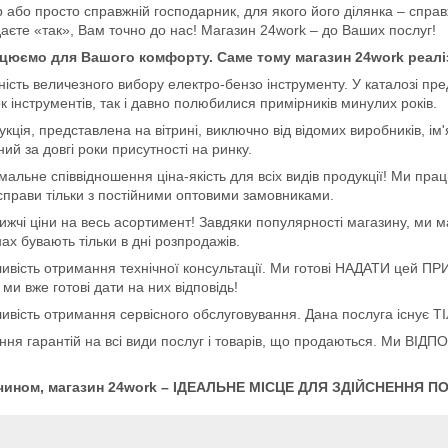
або просто справжній господарник, для якого його ділянка – справ
даєте «так», Вам точно до нас! Магазин 24work – до Ваших послуг!
цюємо для Вашого комфорту. Саме тому магазин 24work реалі
ість величезного вибору електро-бензо інструменту. У каталозі пр
к інструментів, так і давно полюбилися примірників минулих років.
кція, представлена на вітрині, виключно від відомих виробників, ім
ий за довгі роки присутності на ринку.
мальне співвідношення ціна-якість для всіх видів продукції! Ми п
справи тільки з постійними оптовими замовниками.
ижчі ціни на весь асортимент! Завдяки популярності магазину, ми 
ах бувають тільки в дні розпродажів.
ивість отримання технічної консультації. Ми готові НАДАТИ цей ПР
 ми вже готові дати на них відповідь!
вість отримання сервісного обслуговування. Дана послуга існує ТІ
ння гарантій на всі види послуг і товарів, що продаються. Ми ВІД
чином, магазин 24work – ІДЕАЛЬНЕ МІСЦЕ ДЛЯ ЗДІЙСНЕННЯ ПОКУ