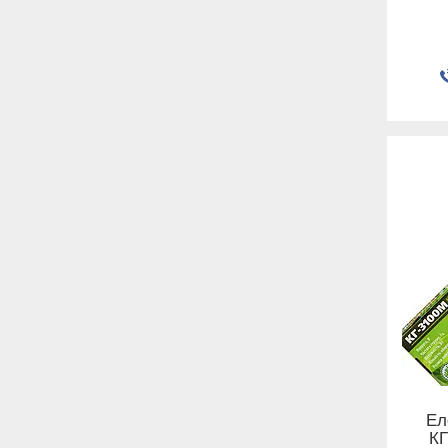
Ел
КГ