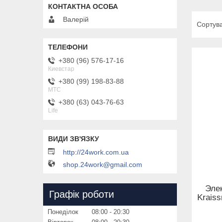
Валерій
+380 (96) 576-17-16
Киевстар
+380 (99) 198-83-88
MTC
+380 (63) 043-76-63
Life
http://24work.com.ua
shop.24work@gmail.com
Эле
Графік роботи
Krais
Понеділок
08:00
20:30