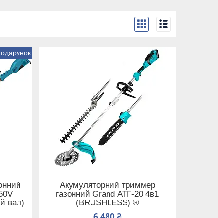
Подарунок
онний
Акумуляторний триммер
50V
газонний Grand АТГ-20 4в1
й вал)
(BRUSHLESS) ®
6 480 ₴