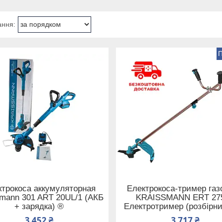
ктрокоса аккумуляторная
Електрокоса-тример газ
smann 301 ART 20UL/1 (АКБ
KRAISSMANN ERT 27
+ зарядка) ®
Електротример (розбірни
3 452 ₴
3 717 ₴