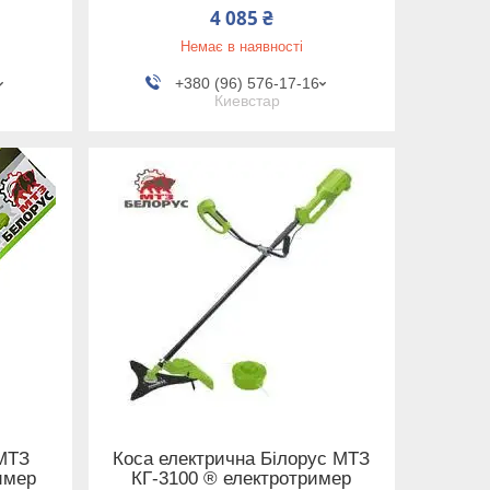
4 085 ₴
Немає в наявності
+380 (96) 576-17-16
Киевстар
 МТЗ
Коса електрична Білорус МТЗ
имер
КГ-3100 ® електротример