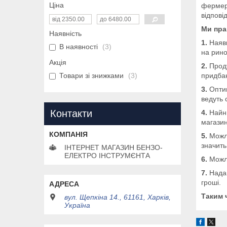
Ціна
фермер 
відпові
Ми пра
Наявність
1.
Наявн
В наявності
3
на рино
Акція
2.
Проду
придбан
Товари зі знижками
3
3.
Опти
ведуть 
Контакти
4.
Найн
магазин
5.
Можл
значить
ІНТЕРНЕТ МАГАЗИН БЕНЗО-
ЕЛЕКТРО ІНСТРУМЄНТА
6.
Можли
7.
Нада
гроші.
Таким 
вул. Щепкіна 14., 61161, Харків,
Україна