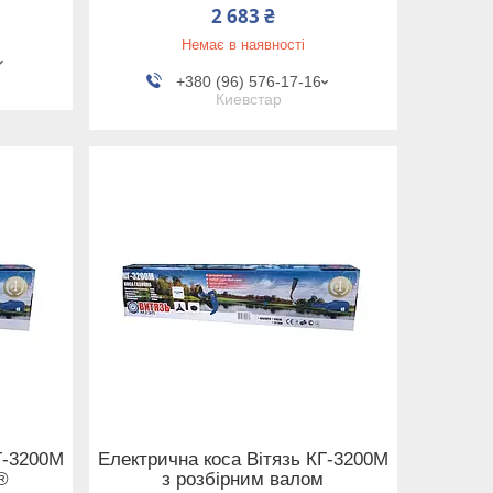
2 683 ₴
Немає в наявності
+380 (96) 576-17-16
Киевстар
Г-3200М
Електрична коса Вітязь КГ-3200М
®
з розбірним валом