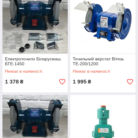
Електроточило Біларусмаш
Toчильний верстат Вітязь
БТЕ-1450
ТЕ-200/1200
Немає в наявності
Немає в наявності
1 378
1 995
₴
₴