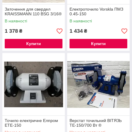
Заточення для свердел
Електроточило Vorskla ПМЗ
KRAISSMANN 110 BSG 3/16®
0.45-150
В наявності
В наявності
1 378
1 434
₴
₴
Купити
Купити
Точило електричне Елпром
Верстат точильний ВІТЯЗЬ
ЕТЕ-150
ТЕ-150/700 Вт ®