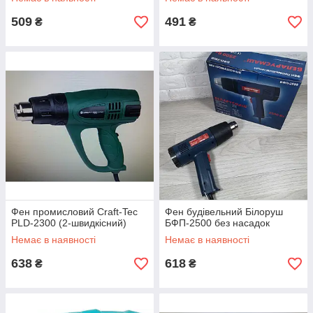
509
491
₴
₴
Фен промисловий Craft-Tec
Фен будівельний Білоруш
PLD-2300 (2-швидкісний)
БФП-2500 без насадок
Немає в наявності
Немає в наявності
638
618
₴
₴