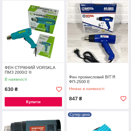
ФЕН СТРІКНИЙ VORSKLA
ПМЗ 2000/2 ®
Фен промисловий ВІТ'Я
В наявності
ФП-2500 Е
630
Немає в наявності
₴
847
₴
Купити
Супер цена