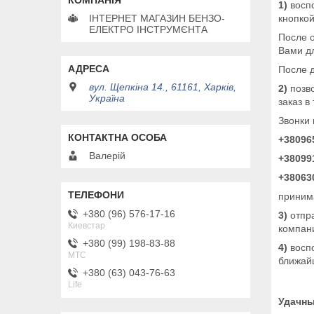
1)
воспо
кнопкой
ІНТЕРНЕТ МАГАЗИН БЕНЗО-
ЕЛЕКТРО ІНСТРУМЄНТА
После о
Вами дл
После д
вул. Щепкіна 14., 61161, Харків,
2)
позво
Україна
заказ 
Звонки
+38096
Валерій
+38099
+38063
принима
+380 (96) 576-17-16
3)
отпра
Киевстар
компани
+380 (99) 198-83-88
4)
воспо
MTC
ближай
+380 (63) 043-76-63
Life
Удачны