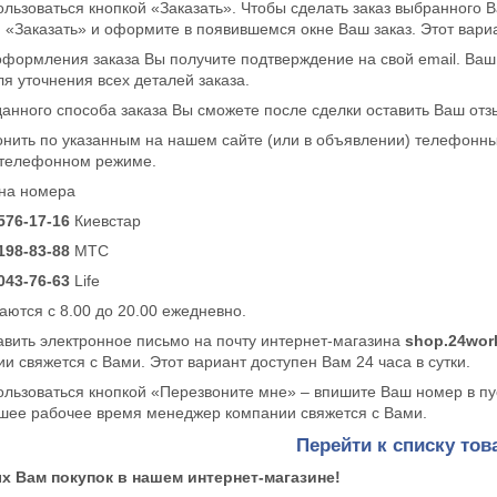
льзоваться кнопкой «Заказать». Чтобы сделать заказ выбранного В
 «Заказать» и оформите в появившемся окне Ваш заказ. Этот вариа
формления заказа Вы получите подтверждение на свой email. Ваш
я уточнения всех деталей заказа.
анного способа заказа Вы сможете после сделки оставить Ваш отз
нить по указанным на нашем сайте (или в объявлении) телефон
в телефонном режиме.
 на номера
576-17-16
Киевстар
198-83-88
MTC
043-76-63
Life
ются с 8.00 до 20.00 ежедневно.
вить электронное письмо на почту интернет-магазина
shop.24wor
и свяжется с Вами. Этот вариант доступен Вам 24 часа в сутки.
льзоваться кнопкой «Перезвоните мне» – впишите Ваш номер в пус
шее рабочее время менеджер компании свяжется с Вами.
Перейти к списку тов
х Вам покупок в нашем интернет-магазине!