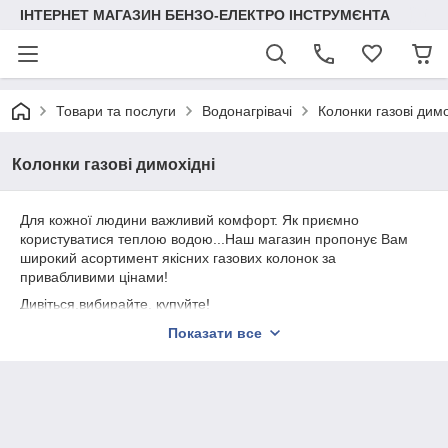
ІНТЕРНЕТ МАГАЗИН БЕНЗО-ЕЛЕКТРО ІНСТРУМЄНТА
Товари та послуги
Водонагрівачі
Колонки газові димо
Колонки газові димохідні
Для кожної людини важливий комфорт. Як приємно
користуватися теплою водою...Наш магазин пропонує Вам
широкий асортимент якісних газових колонок за
привабливими цінами!
Дивіться,вибирайте, купуйте!
З радістю відповімо на всі Ваші запитання.
Показати все